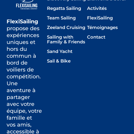
Regatta Sailing
Activités
Team Sailing
FlexiSailing
FlexiSailing
Zeeland Cruising
Témoignages
propose des
expériences
Sailing with
Contact
Family & Friends
uniques et
hors du
Sand Yacht
commun à
Sail & Bike
bord de
voiliers de
compétition.
Une
aventure à
partager
avec votre
équipe, votre
famille et
vos amis,
accessible à