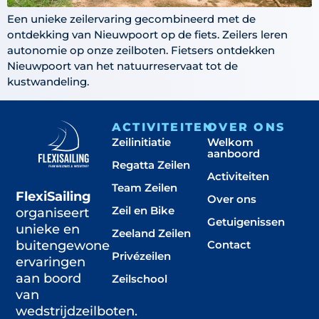
Een unieke zeilervaring gecombineerd met de
ontdekking van Nieuwpoort op de fiets. Zeilers leren
autonomie op onze zeilboten. Fietsers ontdekken
Nieuwpoort van het natuurreservaat tot de
kustwandeling.
ACTIVITEITEN
OVER ONS
Zeilinitiatie
Welkom
aanboord
Regatta Zeilen
Activiteiten
Team Zeilen
FlexiSailing
Over ons
Zeil en Bike
organiseert
Getuigenissen
unieke en
Zeeland Zeilen
Contact
buitengewone
Privézeilen
ervaringen
aan boord
Zeilschool
van
wedstrijdzeilboten.